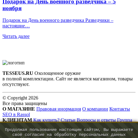
Подарок на День военного разведчика – 5
ноября
Подарок на День военного разведчика Разведчики –
настоящие…
Читать далее
TESSEUS.RU
Охолощенное оружие
в полной комплектации. Сайт не является магазином, товары
отсутствуют.
© Copyright 2026
Все права защищены
О МАГАЗИНЕ
Правовая инормация
О компании
Контакты
SEO в Rassol
КЛИЕНТАМ
Как купить?
Статьи
Вопросы и ответы
Группа
VK
Продолжая пользование настоящим сайтом, Вы выражаете
КОНТАКТЫ
своё согласие на обработку персональных данных
info@tesseus.ru